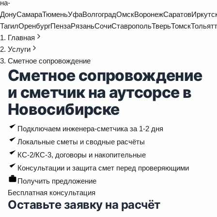
на-
Дону
Самара
Тюмень
Уфа
Волгоград
Омск
Воронеж
Саратов
Иркутс
Тагил
Оренбург
Пенза
Рязань
Сочи
Ставрополь
Тверь
Томск
Тольят
Главная
Услуги
Сметное сопровождение
Сметное сопровождение
и сметчик на аутсорсе в
Новосибирске
Подключаем инженера-сметчика за 1-2 дня
Локальные сметы и сводные расчёты
КС-2/КС-3, договоры и накопительные
Консультации и защита смет перед проверяющими
Получить предложение
Бесплатная консультация
Оставьте заявку на расчёт