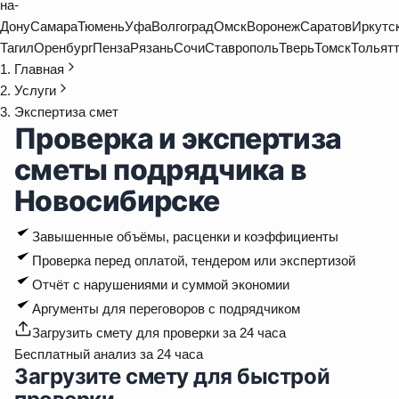
на-
Дону
Самара
Тюмень
Уфа
Волгоград
Омск
Воронеж
Саратов
Иркутс
Тагил
Оренбург
Пенза
Рязань
Сочи
Ставрополь
Тверь
Томск
Тольят
Главная
Услуги
Экспертиза смет
Проверка и экспертиза
сметы подрядчика в
Новосибирске
Завышенные объёмы, расценки и коэффициенты
Проверка перед оплатой, тендером или экспертизой
Отчёт с нарушениями и суммой экономии
Аргументы для переговоров с подрядчиком
Загрузить смету для проверки за 24 часа
Бесплатный анализ за 24 часа
Загрузите смету для быстрой