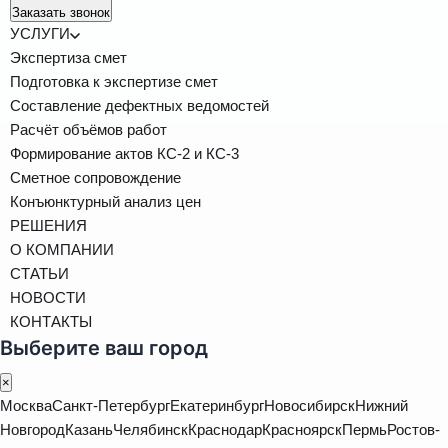
Заказать звонок
УСЛУГИ
Экспертиза смет
Подготовка к экспертизе смет
Составление дефектных ведомостей
Расчёт объёмов работ
Формирование актов КС-2 и КС-3
Сметное сопровождение
Конъюнктурный анализ цен
РЕШЕНИЯ
О КОМПАНИИ
СТАТЬИ
НОВОСТИ
КОНТАКТЫ
Выберите ваш город
×
Москва
Санкт-Петербург
Екатеринбург
Новосибирск
Нижний
Новгород
Казань
Челябинск
Краснодар
Красноярск
Пермь
Ростов-