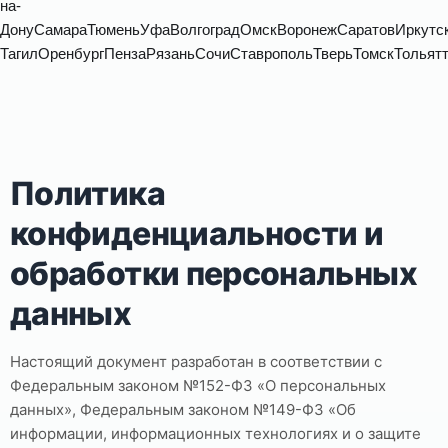
на-
Дону
Самара
Тюмень
Уфа
Волгоград
Омск
Воронеж
Саратов
Иркутс
Тагил
Оренбург
Пенза
Рязань
Сочи
Ставрополь
Тверь
Томск
Тольят
Политика
конфиденциальности и
обработки персональных
данных
Настоящий документ разработан в соответствии с
Федеральным законом №152-ФЗ «О персональных
данных», Федеральным законом №149-ФЗ «Об
информации, информационных технологиях и о защите