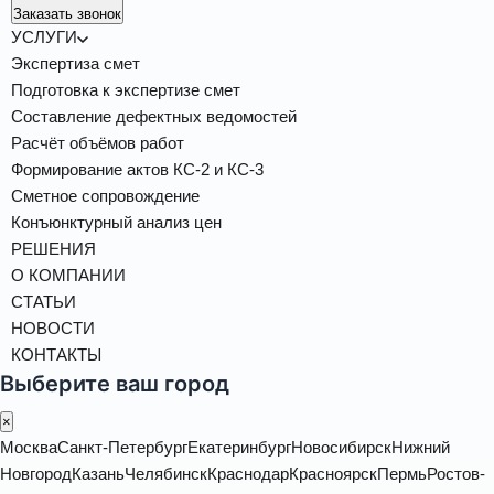
Заказать звонок
УСЛУГИ
Экспертиза смет
Подготовка к экспертизе смет
Составление дефектных ведомостей
Расчёт объёмов работ
Формирование актов КС-2 и КС-3
Сметное сопровождение
Конъюнктурный анализ цен
РЕШЕНИЯ
О КОМПАНИИ
СТАТЬИ
НОВОСТИ
КОНТАКТЫ
Выберите ваш город
×
Москва
Санкт-Петербург
Екатеринбург
Новосибирск
Нижний
Новгород
Казань
Челябинск
Краснодар
Красноярск
Пермь
Ростов-