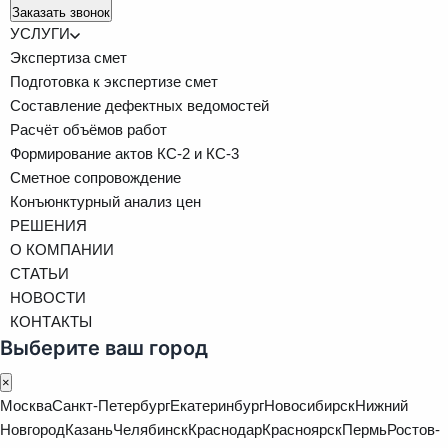
Заказать звонок
УСЛУГИ
Экспертиза смет
Подготовка к экспертизе смет
Составление дефектных ведомостей
Расчёт объёмов работ
Формирование актов КС-2 и КС-3
Сметное сопровождение
Конъюнктурный анализ цен
РЕШЕНИЯ
О КОМПАНИИ
СТАТЬИ
НОВОСТИ
КОНТАКТЫ
Выберите ваш город
×
Москва
Санкт-Петербург
Екатеринбург
Новосибирск
Нижний
Новгород
Казань
Челябинск
Краснодар
Красноярск
Пермь
Ростов-