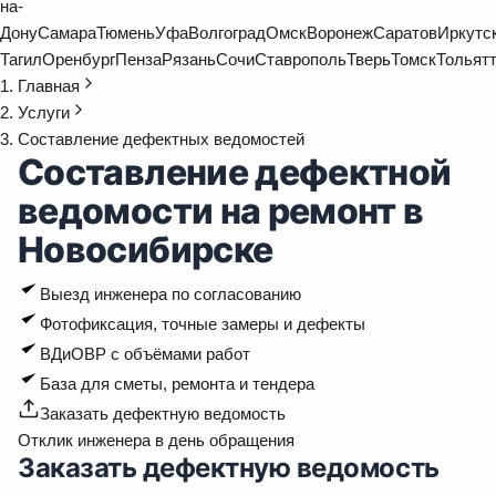
на-
Дону
Самара
Тюмень
Уфа
Волгоград
Омск
Воронеж
Саратов
Иркутс
Тагил
Оренбург
Пенза
Рязань
Сочи
Ставрополь
Тверь
Томск
Тольят
Главная
Услуги
Составление дефектных ведомостей
Составление дефектной
ведомости на ремонт в
Новосибирске
Выезд инженера по согласованию
Фотофиксация, точные замеры и дефекты
ВДиОВР с объёмами работ
База для сметы, ремонта и тендера
Заказать дефектную ведомость
Отклик инженера в день обращения
Заказать дефектную ведомость